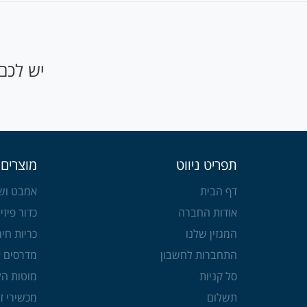
יש לכם 
תפריט ניווט
מוצרים 
דף הבית
אמבט ושע
אודות החברה
כדור פיזיו
המגזין שלנו
כריות חימ
התחברות לחשבון
מדרסים א
סל קניות
מוטות הל
תשלום
מכשירי ז