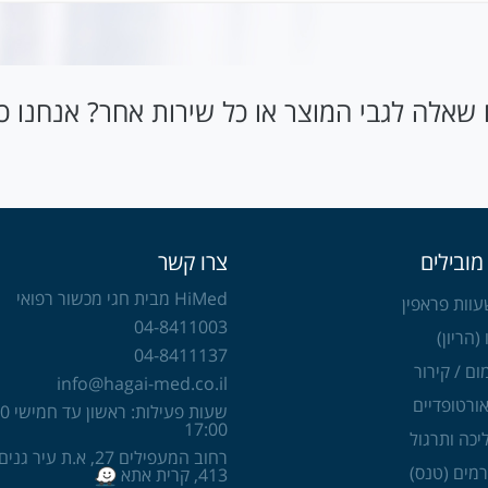
שאלה לגבי המוצר או כל שירות אחר? אנחנו כאן
מובילים
צרו קשר
HiMed מבית חגי מכשור רפואי
וות פראפין
04-8411003
 (הריון)
04-8411137
ום / קירור
info@hagai-med.co.il
ורטופדיים
17:00
יכה ותרגול
רחוב המעפילים 27, א.ת עיר 
רמים (טנס)
413, קרית אתא