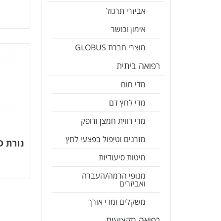
אביזרי תרגול
אימון וכושר
מוצרי חברת GLOBUS
רפואה ביתית
מדי חום
מדי לחץ דם
מדי רווית חמצן ודופק
מזרנים וטיפול בפצעי לחץ
נורת LED לאופטלמוסקופ 3.5V
מיטות סיעודיות
מנופי הרמה/העברה
ואביזרים
משקלים ומדי אורך
רפואה מקצועית