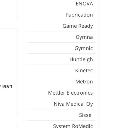
ENOVA
Fabrication
Game Ready
Gymna
Gymnic
Huntleigh
Kinetec
Metron
ראש אופ
Mettler Electronics
Niva Medical Oy
Sissel
System RoMedic