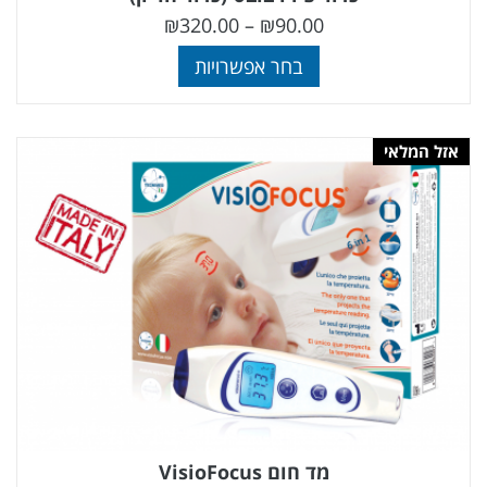
₪
320.00
–
₪
90.00
בחר אפשרויות
אזל המלאי
מד חום VisioFocus