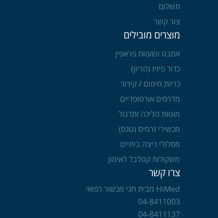
תשלום
צור קשר
מוצרים מובילים
אמבט ושעוות פראפין
כדור פיזיו (הריון)
כריות חימום / קירור
מדרסים אורטופדיים
מוטות הליכה ותרגול
מכשירי זרמים (טנס)
מסלולי ריצה ביתיים
משקולות קטלבל לאימון
צרו קשר
HiMed מבית חגי מכשור רפואי
04-8411003
04-8411137