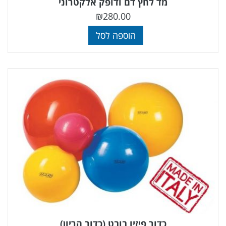
מד לחץ דם ודופק אלקטרוני
₪
280.00
הוספה לסל
כדור פיזיו בובט (כדור הריון)