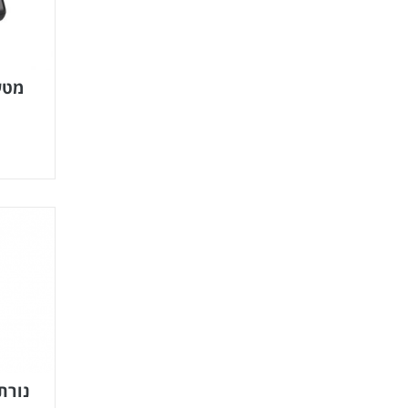
מטע
נורת LED לאוטוסקופ