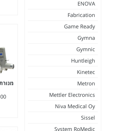
ENOVA
Fabrication
Game Ready
Gymna
Gymnic
Huntleigh
Kinetec
מנורת ר
Metron
Mettler Electronics
.00
Niva Medical Oy
Sissel
System RoMedic