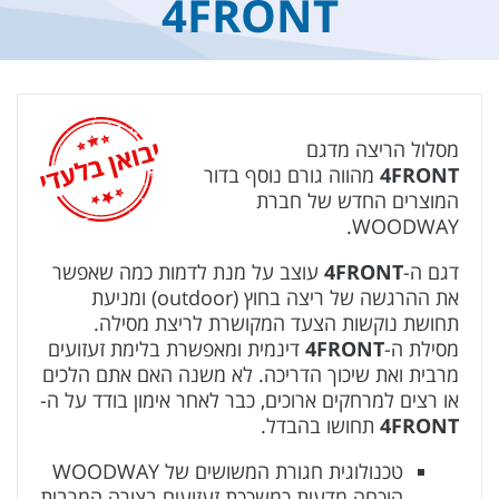
4FRONT
מסלול הריצה מדגם
4FRONT
מהווה גורם נוסף בדור
המוצרים החדש של חברת
WOODWAY.
דגם ה-
4FRONT
עוצב על מנת לדמות כמה שאפשר
את ההרגשה של ריצה בחוץ (outdoor) ומניעת
תחושת נוקשות הצעד המקושרת לריצת מסילה.
מסילת ה-
4FRONT
דינמית ומאפשרת בלימת זעזועים
מרבית ואת שיכוך הדריכה. לא משנה האם אתם הלכים
או רצים למרחקים ארוכים, כבר לאחר אימון בודד על ה-
4FRONT
תחושו בהבדל.
טכנולוגית חגורת המשושים של WOODWAY
הוכחה מדעית כמשככת זעזועים בצורה המרבית