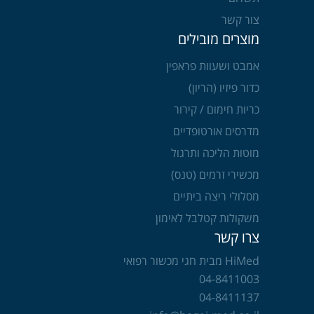
צור קשר
מוצרים מובילים
אמבט ושעוות פראפין
כדור פיזיו (הריון)
כריות חימום / קירור
מדרסים אורטופדיים
מוטות הליכה ותרגול
מכשירי זרמים (טנס)
מסלולי ריצה ביתיים
משקולות קטלבל לאימון
צרו קשר
HiMed מבית חגי מכשור רפואי
04-8411003
04-8411137