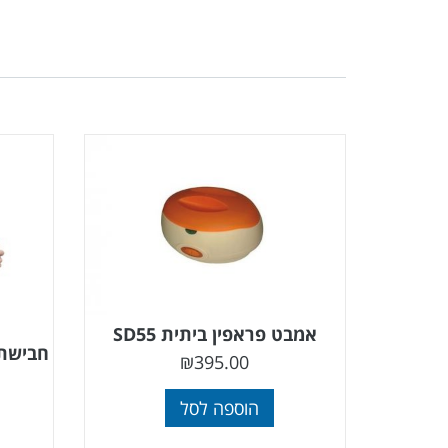
אמבט פראפין ביתית SD55
חבישת 
₪
395.00
הוספה לסל