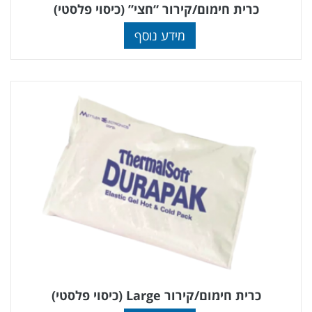
כרית חימום/קירור “חצי” (כיסוי פלסטי)
מידע נוסף
כרית חימום/קירור Large (כיסוי פלסטי)