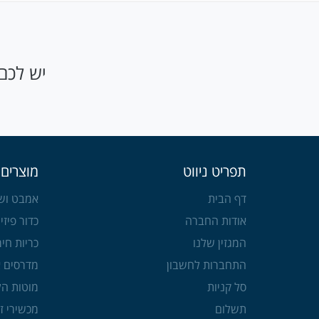
יש לכם 
תפריט ניווט
מוצרים 
דף הבית
אמבט ושע
אודות החברה
כדור פיזיו
המגזין שלנו
כריות חימ
התחברות לחשבון
מדרסים א
סל קניות
מוטות הל
תשלום
מכשירי ז