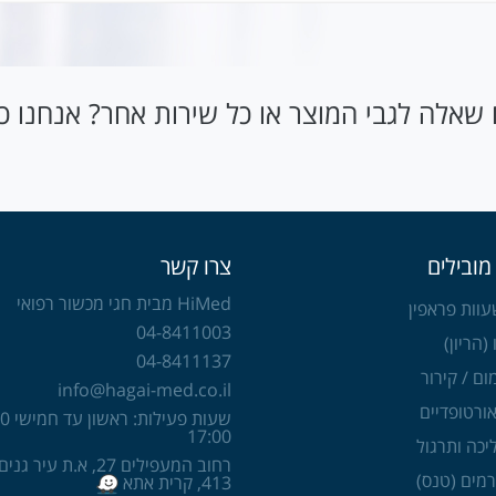
שאלה לגבי המוצר או כל שירות אחר? אנחנו כאן
מובילים
צרו קשר
HiMed מבית חגי מכשור רפואי
וות פראפין
04-8411003
 (הריון)
04-8411137
ום / קירור
info@hagai-med.co.il
ורטופדיים
17:00
יכה ותרגול
רחוב המעפילים 27, א.ת עיר 
רמים (טנס)
413, קרית אתא